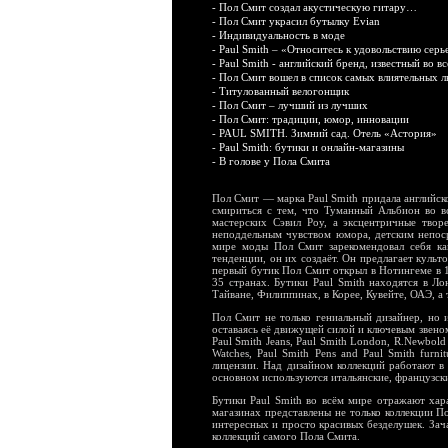
-
Пол Смит создал акустическую гитару…
-
Пол Смит украсил бутылку Evian
-
Индивидуальность в моде
-
Paul Smith – «Относитесь к удовольствию серь
-
Paul Smith - английский бренд, известный во в
-
Пол Смит вошел в список самых влиятельных 
-
Титулованный велогонщик
-
Пол Смит – лучший из лучших
-
Пол Смит: традиции, юмор, инновации
-
PAUL SMITH. Зимний сад. Отель «Астория»
-
Paul Smith: бутики и онлайн-магазины
-
В голове у Пола Смита
Пол Смит — марка Paul Smith придала английск
смириться с тем, что Туманный Альбион во в
мастерских Сэвил Роу, а эксцентричные твор
неподдельным чувством юмора, детским непос
мире моды Пол Смит зарекомендовал себя ка
тенденции, он их создаёт. Он предлагает культ
первый бутик Пол Смит открыл в Нотингеме в 1
35 странах. Бутики Paul Smith находятся в Л
Тайване, Филиппинах, в Корее, Кувейте, ОАЭ, а 
Пол Смит не только гениальный дизайнер, но 
оставаясь её движущей силой и ключевым звеном
Paul Smith Jeans, Paul Smith London, R.Newbold (
Watches, Paul Smith Pens and Paul Smith fur
лицензии. Над дизайном коллекций работают в
основном используются итальянские, французски
Бутики Paul Smith во всём мире отражают хар
магазинах представлены не только коллекции П
интересных и просто красивых безделушек. Зач
коллекций самого Пола Смита.