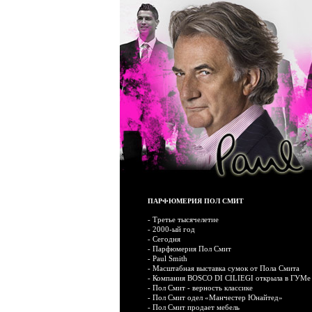
ПАРФЮМЕРИЯ ПОЛ СМИТ
-
Третье тысячелетие
-
2000-ый год
-
Сегодня
-
Парфюмерия Пол Смит
-
Paul Smith
-
Масштабная выставка сумок от Пола Смита
-
Компания BOSCO DI CILIEGI открыла в ГУМе
-
Пол Смит - верность классике
-
Пол Смит одел «Манчестер Юнайтед»
-
Пол Смит продает мебель