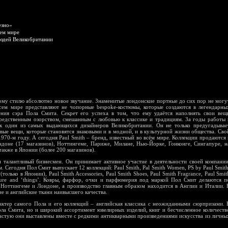
езно»
сем мире
людей Великобритании
ому стилю абсолютно новое звучание. Знаменитые лондонские портные до сих пор не могу
сем мире представляют не чопорные bespoke-костюмы, которые создаются в легендарны
ения сэра Пола Смита. Секрет его успеха в том, что ему удаётся наполнять свои вещ
редственным озорством, смешанным с любовью к классике и традициям. За годы работы 
к один из самых выдающихся дизайнеров Великобритании. Он не только предугадывае
овые вещи, которые становятся знаковыми и в модной, и в культурной жизни общества. Сво
970-м году. А сегодня Paul Smith – бренд, известный во всём мире. Коллекции продаются 
ондоне (17 магазинов), Ноттингеме, Париже, Милане, Нью-Йорке, Гонконге, Сингапуре, н
также в Японии (более 200 магазинов).
и талантливый бизнесмен. Он принимает активное участие в деятельности своей компании
. Сегодня Пол Смит выпускает 12 коллекций: Paul Smith, Pal Smith Women, PS by Paul Smith
только в Японии), Paul Smith Accessories, Paul Smith Shoes, Paul Smith Fragrance, Paul Smit
niture and ‘things’. Ковры, фарфор, очки и парфюмерия под маркой Пол Смит делаются п
 Ноттингеме и Лондоне, а производство главным образом находится в Англии и Италии. 
е и английские ткани наивысшего качества.
актер самого Пола и его коллекций – английская классика с неожиданными сюрпризами. 
ола Смита, но и широкий ассортимент ювелирных изделий, книг и бесчисленное количеств
астую они выставлены вместе с редкими антикварными произведениями искусства из личны