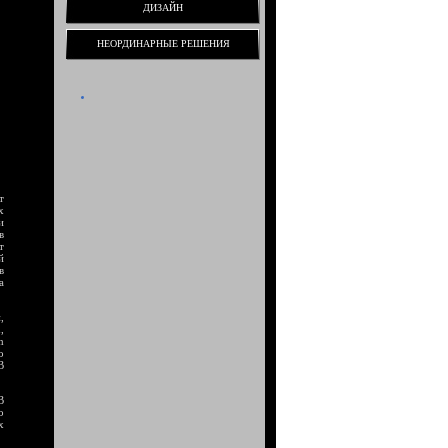
ДИЗАЙН
НЕОРДИНАРНЫЕ РЕШЕНИЯ
т
х
и
в
т
й
в
а
,
,
h
о
В
В
о
х