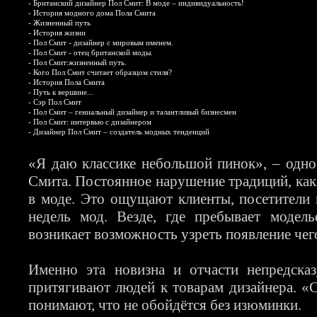
-
Британский дизайнер Пол Смит: В моде – индивидуальность!
-
История модного дома Пола Смита
-
Жизненный путь
-
История жизни
-
Пол Смит - дизайнер с мировым именем.
-
Пол Смит - отец британской моды.
-
Пол Смит:жизненный путь.
-
Кого Пол Смит считает образцом стиля?
-
История Пола Смита
-
Путь к вершине...
-
Сэр Пол Смит
-
Пол Смит – гениальный дизайнер и талантливый бизнесмен
-
Пол Смит: интервью с дизайнером
-
Дизайнер Пол Смит – создатель модных тенденций
«Я даю классике небольшой пинок», – одн
Смита. Постоянное нарушение традиций, как и
в моде. Это ощущают клиенты, посетители 
недель мод. Везде, где пребывает модель
возникает возможность узреть появление чег
Именно эта новизна и отчасти непредсказ
притягивают людей к товарам дизайнера. «Сla
понимают, что не обойдётся без изюминки.