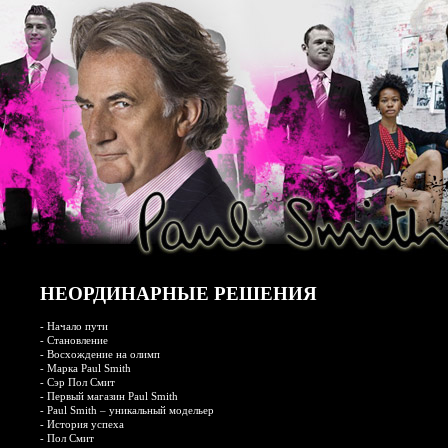
НЕОРДИНАРНЫЕ РЕШЕНИЯ
-
Начало пути
-
Становление
-
Восхождение на олимп
-
Марка Paul Smith
-
Сэр Пол Смит
-
Первый магазин Paul Smith
-
Paul Smith – уникальный модельер
-
История успеха
-
Пол Смит